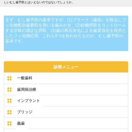
しいむし歯予防とはいえないのではないでしょうか。
まず、むし歯予防の基本ですが、(1)プラーク（歯垢）を除去しフ
ッ化物配合歯磨剤を用いる歯みがき、(2)砂糖摂取をコントロール
する甘昧の適正な摂取、(3)歯の再石灰化による歯質強化を目的と
したフッ化物応用、これら3つを合わせたものが、むし歯予防の
基本です。
診療メニュー
一般歯科
歯周病治療
インプラント
ブリッジ
義歯