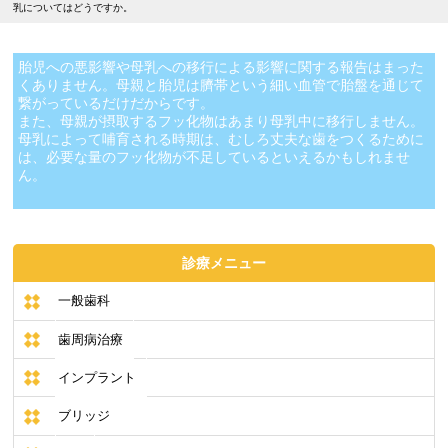
乳についてはどうですか。
胎児への悪影響や母乳への移行による影響に関する報告はまった
くありません。母親と胎児は臍帯という細い血管で胎盤を通じて
繋がっているだけだからです。
また、母親が摂取するフッ化物はあまり母乳中に移行しません。
母乳によって哺育される時期は、むしろ丈夫な歯をつくるために
は、必要な量のフッ化物が不足しているといえるかもしれませ
ん。
診療メニュー
一般歯科
歯周病治療
インプラント
ブリッジ